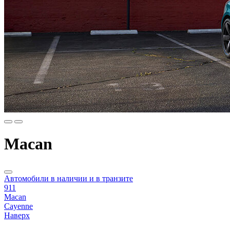
Macan
Автомобили в наличии и в транзите
911
Macan
Cayenne
Наверх