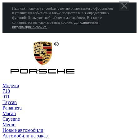
Наш сайт использует cookies с целью оптимального оформления
и улучшения веб-сайта, а также предоставления определенных
функций. Пользуясь веб-сайтом в дальнейшем, Вы также
соглашаетесь на использование cookies.
Дополнительная
информация о cookies.
Модели
718
911
Taycan
Panamera
Macan
Cayenne
Меню
Новые автомобили
Автомобили на заказ