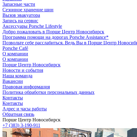
Запасные части
Сезонное хранение шин
Вызов эвакуатора
Запись на сервис
Аксессуары Porsche Lifestyle
Добро пожаловать в Порше Центр Новосибирск
Программа помощи на дорогах Porsche Assistance*
Позвольте себе расслабиться. Ведь Вы в Порше Центр Новосиб
Porsche Café
О компании
О компании
Порше Центр Новосибирск
Новости и события
Наша команда
Вакансии
Правовая информация
Политика обработки персональных данных
Контакты
Контакты
Адрес и часы работы
Обратная связь
Порше Центр Новосибирск
+7 (383) 3-190-911