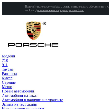
Наш сайт использует cookies с целью оптимального оформления и у
cookies.
Дополнительная информация о cookies.
Модели
718
911
Taycan
Panamera
Macan
Cayenne
Меню
Новые автомобили
Автомобили на заказ
Автомобили в наличии и в транзите
Запись на тест-драйв
Корпоративные продажи