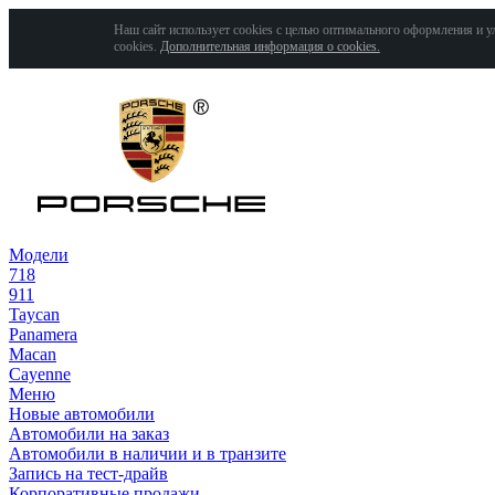
Наш сайт использует cookies с целью оптимального оформления и у
cookies.
Дополнительная информация о cookies.
Модели
718
911
Taycan
Panamera
Macan
Cayenne
Меню
Новые автомобили
Автомобили на заказ
Автомобили в наличии и в транзите
Запись на тест-драйв
Корпоративные продажи