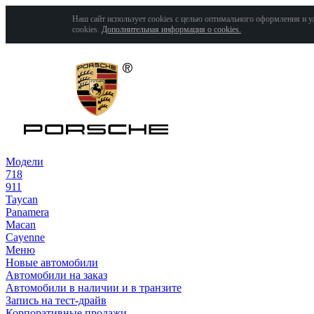
Наш сайт использует cookies с целью оптимального оформления и у
cookies.
Дополнительная информация о cookies.
Модели
718
911
Taycan
Panamera
Macan
Cayenne
Меню
Новые автомобили
Автомобили на заказ
Автомобили в наличии и в транзите
Запись на тест-драйв
Корпоративные продажи