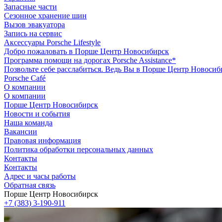
Запасные части
Сезонное хранение шин
Вызов эвакуатора
Запись на сервис
Аксессуары Porsche Lifestyle
Добро пожаловать в Порше Центр Новосибирск
Программа помощи на дорогах Porsche Assistance*
Позвольте себе расслабиться. Ведь Вы в Порше Центр Новосиб
Porsche Café
О компании
О компании
Порше Центр Новосибирск
Новости и события
Наша команда
Вакансии
Правовая информация
Политика обработки персональных данных
Контакты
Контакты
Адрес и часы работы
Обратная связь
Порше Центр Новосибирск
+7 (383) 3-190-911