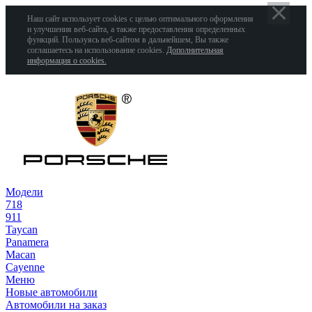
Наш сайт использует cookies с целью оптимального оформления
и улучшения веб-сайта, а также предоставления определенных
функций. Пользуясь веб-сайтом в дальнейшем, Вы также
соглашаетесь на использование cookies.
Дополнительная
информация о cookies.
Модели
718
911
Taycan
Panamera
Macan
Cayenne
Меню
Новые автомобили
Автомобили на заказ