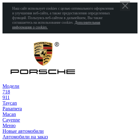
Наш сайт использует cookies с целью оптимального оформления
и улучшения веб-сайта, а также предоставления определенных
функций. Пользуясь веб-сайтом в дальнейшем, Вы также
соглашаетесь на использование cookies.
Дополнительная
информация о cookies.
Модели
718
911
Taycan
Panamera
Macan
Cayenne
Меню
Новые автомобили
Автомобили на заказ