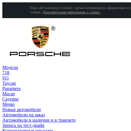
Наш сайт использует cookies с целью оптимального оформления и у
cookies.
Дополнительная информация о cookies.
Модели
718
911
Taycan
Panamera
Macan
Cayenne
Меню
Новые автомобили
Автомобили на заказ
Автомобили в наличии и в транзите
Запись на тест-драйв
Корпоративные продажи