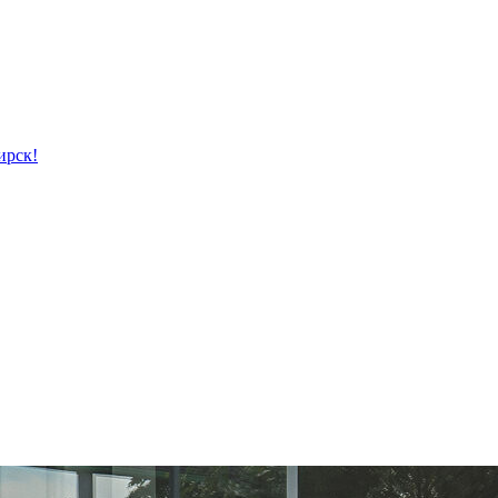
ирск!