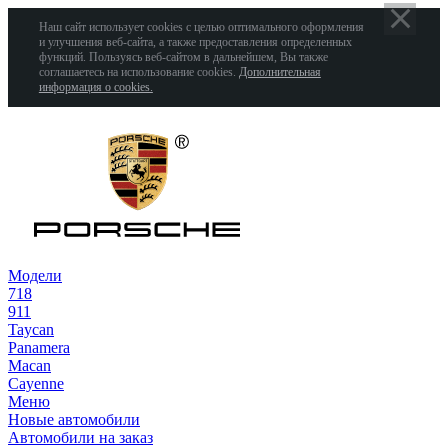
Наш сайт использует cookies с целью оптимального оформления
и улучшения веб-сайта, а также предоставления определенных
функций. Пользуясь веб-сайтом в дальнейшем, Вы также
соглашаетесь на использование cookies.
Дополнительная
информация о cookies.
Модели
718
911
Taycan
Panamera
Macan
Cayenne
Меню
Новые автомобили
Автомобили на заказ