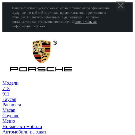
Наш сайт использует cookies с целью оптимального оформления
и улучшения веб-сайта, а также предоставления определенных
функций. Пользуясь веб-сайтом в дальнейшем, Вы также
соглашаетесь на использование cookies.
Дополнительная
информация о cookies.
Модели
718
911
Taycan
Panamera
Macan
Cayenne
Меню
Новые автомобили
Автомобили на заказ