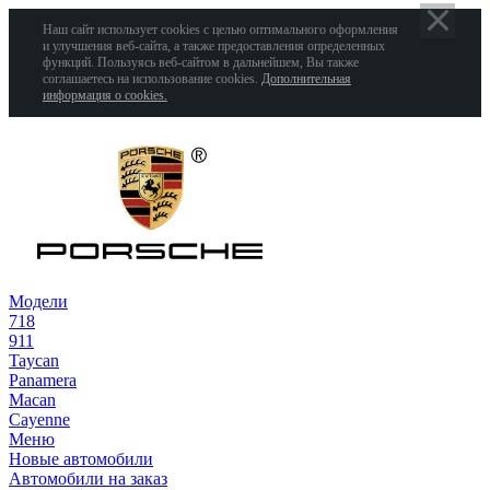
Наш сайт использует cookies с целью оптимального оформления
и улучшения веб-сайта, а также предоставления определенных
функций. Пользуясь веб-сайтом в дальнейшем, Вы также
соглашаетесь на использование cookies.
Дополнительная
информация о cookies.
Модели
718
911
Taycan
Panamera
Macan
Cayenne
Меню
Новые автомобили
Автомобили на заказ