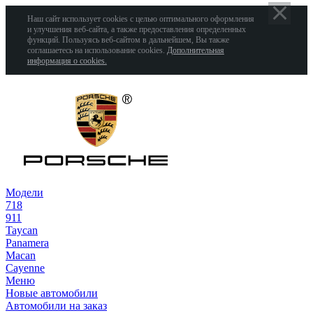
Наш сайт использует cookies с целью оптимального оформления
и улучшения веб-сайта, а также предоставления определенных
функций. Пользуясь веб-сайтом в дальнейшем, Вы также
соглашаетесь на использование cookies.
Дополнительная
информация о cookies.
Модели
718
911
Taycan
Panamera
Macan
Cayenne
Меню
Новые автомобили
Автомобили на заказ