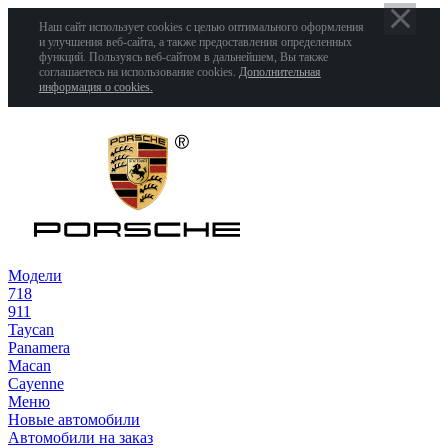
Наш сайт использует cookies с целью оптимального оформления
и улучшения веб-сайта, а также предоставления определенных
функций. Пользуясь веб-сайтом в дальнейшем, Вы также
соглашаетесь на использование cookies.
Дополнительная
информация о cookies.
Модели
718
911
Taycan
Panamera
Macan
Cayenne
Меню
Новые автомобили
Автомобили на заказ