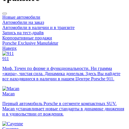
Новые автомобили
Автомобили на заказ
Автомобили в наличии и в транзите
Запись на тест-драйв
Корпоративные продажи
Porsche Exclusive Manufaktur
Наверх
911
Миф. Точен по форме и функциональности. Ни грамма
«жира», чистая сила. Динамика донельзя. Здесь Вы найдете
все находящиеся в наличии в нашем Центре Porsche 911.
Macan
Первый автомобиль Porsche в сегменте компактных SUV.
Macan устанавливает новые стандарты в динамике движения
и в удовольствии от вождения.
Cayenne