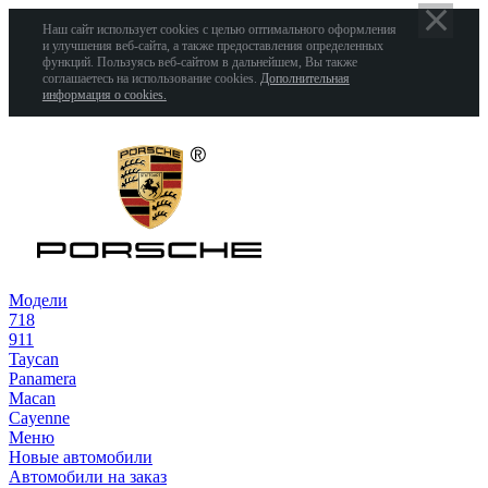
Наш сайт использует cookies с целью оптимального оформления
и улучшения веб-сайта, а также предоставления определенных
функций. Пользуясь веб-сайтом в дальнейшем, Вы также
соглашаетесь на использование cookies.
Дополнительная
информация о cookies.
Модели
718
911
Taycan
Panamera
Macan
Cayenne
Меню
Новые автомобили
Автомобили на заказ