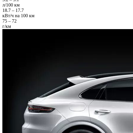
л/100 км
18.7 – 17.7
кВт/ч на 100 км
75 – 72
г/км