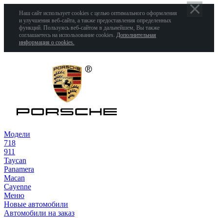
Наш сайт использует cookies с целью оптимального оформления
и улучшения веб-сайта, а также предоставления определенных
функций. Пользуясь веб-сайтом в дальнейшем, Вы также
соглашаетесь на использование cookies.
Дополнительная
информация о cookies.
Модели
718
911
Taycan
Panamera
Macan
Cayenne
Меню
Новые автомобили
Автомобили на заказ