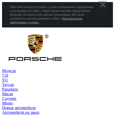
Наш сайт использует cookies с целью оптимального оформления
и улучшения веб-сайта, а также предоставления определенных
функций. Пользуясь веб-сайтом в дальнейшем, Вы также
соглашаетесь на использование cookies.
Дополнительная
информация о cookies.
Модели
718
911
Taycan
Panamera
Macan
Cayenne
Меню
Новые автомобили
Автомобили на заказ