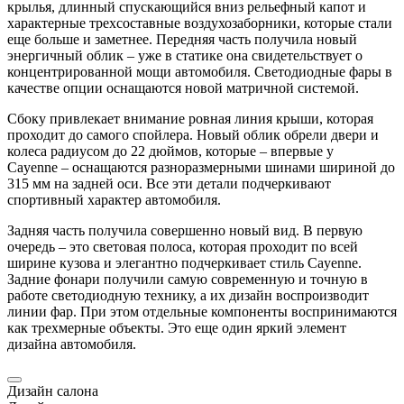
крылья, длинный спускающийся вниз рельефный капот и
характерные трехсоставные воздухозаборники, которые стали
еще больше и заметнее. Передняя часть получила новый
энергичный облик – уже в статике она свидетельствует о
концентрированной мощи автомобиля. Светодиодные фары в
качестве опции оснащаются новой матричной системой.
Сбоку привлекает внимание ровная линия крыши, которая
проходит до самого спойлера. Новый облик обрели двери и
колеса радиусом до 22 дюймов, которые – впервые у
Cayenne
– оснащаются разноразмерными шинами шириной до
315 мм на задней оси. Все эти детали подчеркивают
спортивный характер автомобиля.
Задняя часть получила совершенно новый вид. В первую
очередь – это световая полоса, которая проходит по всей
ширине кузова и элегантно подчеркивает стиль
Cayenne
.
Задние фонари получили самую современную и точную в
работе светодиодную технику, а их дизайн воспроизводит
линии фар. При этом отдельные компоненты воспринимаются
как трехмерные объекты. Это еще один яркий элемент
дизайна автомобиля.
Дизайн салона