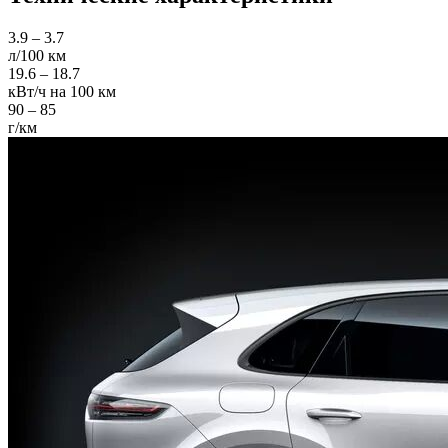
3.9 – 3.7
л/100 км
19.6 – 18.7
кВт/ч на 100 км
90 – 85
г/км